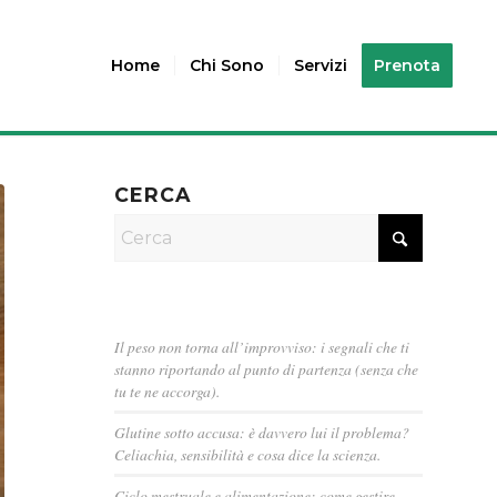
Home
Chi Sono
Servizi
Prenota
CERCA
Il peso non torna all’improvviso: i segnali che ti
stanno riportando al punto di partenza (senza che
tu te ne accorga).
Glutine sotto accusa: è davvero lui il problema?
Celiachia, sensibilità e cosa dice la scienza.
Ciclo mestruale e alimentazione: come gestire