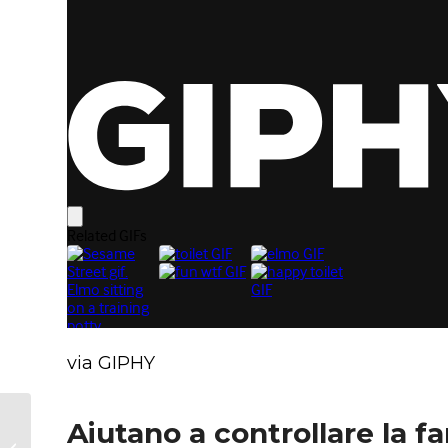
via GIPHY
Dieta e allattamento:
Aiutano a controllare la f
quello che (forse)