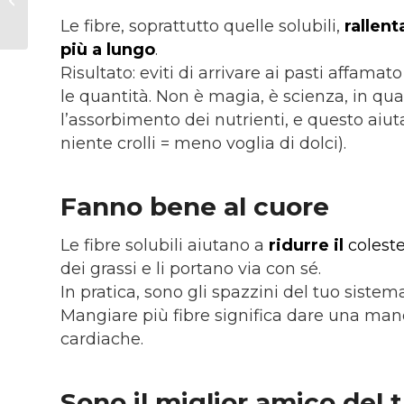
non ti hanno detto tra
Le fibre, soprattutto quelle solubili,
rallent
una poppata...
più a lungo
.
Risultato: eviti di arrivare ai pasti affam
le quantità. Non è magia, è scienza, in qu
l’assorbimento dei nutrienti, e questo aiuta
niente crolli = meno voglia di dolci).
Fanno bene al cuore
Le fibre solubili aiutano a
ridurre il
colest
dei grassi e li portano via con sé.
In pratica, sono gli spazzini del tuo sistem
Mangiare più fibre significa dare una mano a
cardiache.
Sono il miglior amico del 