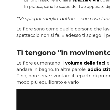
La loro missione è chiara:
spazzare via
quell
In pratica, sono le scope del tuo apparato d
“Mi spieghi meglio, dottore… che cosa fanno
Le fibre sono come quelle persone che lavo
spettacolo non si fa. E adesso ti spiego il p
Ti tengono
“
in moviment
Le fibre aumentano il
volume delle feci
e
andare in bagno. In altre parole:
addio sti
E no, non serve svuotare il reparto di pr
modo più equilibrato e vario.