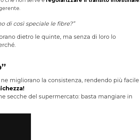
o che non serve e
regolarizzare il transito intestinale
igerente.
 di così speciale le fibre?”
rano dietro le quinte, ma senza di loro lo
erché.
o”
 ne migliorano la consistenza, rendendo più facile
tichezza!
ugne secche del supermercato: basta mangiare in