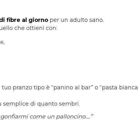
i fibre al giorno
per un adulto sano.
ello che ottieni con:
e,
 il tuo pranzo tipo è “panino al bar” o “pasta bianca
ù semplice di quanto sembri.
oi gonfiarmi come un palloncino….”