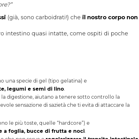
bre?”
si
(già, sono carboidrati!) che
il nostro corpo non
ro intestino quasi intatte, come ospiti di poche
o una specie di gel (tipo gelatina) e
e, legumi e semi di lino
.
la digestione, aiutano a tenere sotto controllo la
evole sensazione di sazietà che ti evita di attaccare la
sono le più toste, quelle “hardcore”) e
e a foglia, bucce di frutta e noci
.