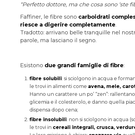
“Perfetto dottore, ma che cosa sono ‘ste fi
Faffiner, le fibre sono
carboidrati comples
riesce a digerire completamente
.
Tradotto: arrivano belle tranquille nel nost
parole, ma lasciano il segno.
Esistono
due grandi famiglie di fibre
:
f
ibre solubili
: si sciolgono in acqua e forman
le trovi in alimenti come
avena, mele, carot
Hanno un carattere un po’ “zen”: rallentano 
glicemia e il colesterolo, e danno quella piac
dispensa dopo cena;
fibre insolubili
: non si sciolgono in acqua (
le trovi in
cereali integrali, crusca, verdur