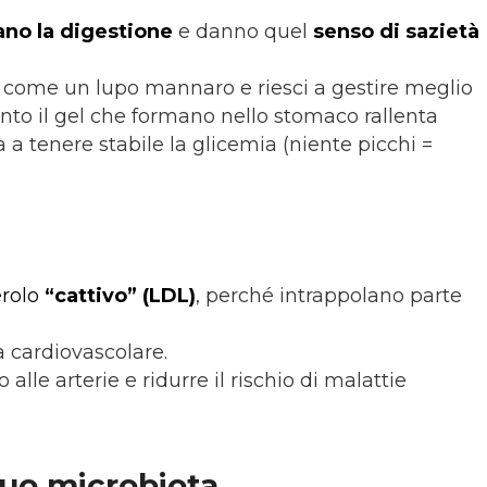
ano la digestione
e danno quel
senso di sazietà
ato come un lupo mannaro e riesci a gestire meglio
anto il gel che formano nello stomaco rallenta
 a tenere stabile la glicemia (niente picchi =
erolo
“cattivo”
(LDL)
, perché intrappolano parte
a cardiovascolare.
lle arterie e ridurre il rischio di malattie
tuo
microbiota