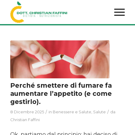
Perché smettere di fumare fa
aumentare l’appetito (e come
gestirlo).
/
/
8 Dicembre 2025
in
Benessere e Salute
,
Salute
da
Christian Faffini
Ok, partiamo dal principio: hai deciso di