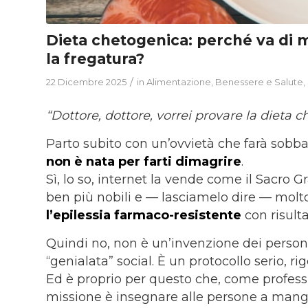
Dieta chetogenica: perché va di
la fregatura?
/
22 Dicembre 2025
in
Alimentazione
,
Benessere e Salute
,
“Dottore, dottore, vorrei provare la dieta
Parto subito con un’ovvietà che farà sobba
non è nata per farti dimagrire
.
Sì, lo so, internet la vende come il Sacro G
ben più nobili e — lasciamelo dire — mo
l
’epilessia farmaco-resistente
con risult
Quindi no, non è un’invenzione dei persona
“genialata” social. È un protocollo serio, ri
Ed è proprio per questo che, come profess
missione è insegnare alle persone a mangi