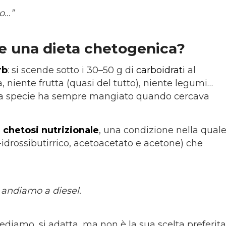
io…”
te una dieta chetogenica?
rb
: si scende sotto i 30–50 g di
carboidrati
al
a, niente frutta (quasi del tutto), niente legumi…
tra specie ha sempre mangiato quando cercava
n
chetosi nutrizionale
, una condizione nella qual
-idrossibutirrico, acetoacetato e acetone) che
 andiamo a diesel.
rediamo, si adatta, ma non è la sua scelta preferita