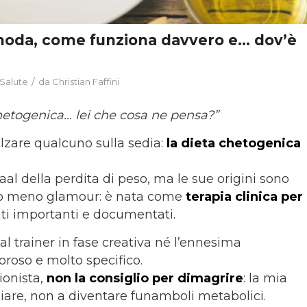
 moda, come funziona davvero e… dov’è
/
Salute
da
Christian Faffini
 chetogenica… lei che cosa ne pensa?”
lzare qualcuno sulla sedia:
la dieta chetogenica
raal della perdita di peso, ma le sue origini sono
lto meno glamour: è nata come
terapia clinica per
ati importanti e documentati.
l trainer in fase creativa né l’ennesima
goroso e molto specifico.
ionista,
non la consiglio per dimagrire
: la mia
are, non a diventare funamboli metabolici.