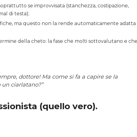
 soprattutto se improvvisata (stanchezza, costipazione,
mal di testa);
ifiche, ma questo non la rende automaticamente adatta
termine della cheto: la fase che molti sottovalutano e ch
empre, dottore! Ma come si fa a capire se la
 un ciarlatano?”
sionista (quello vero).