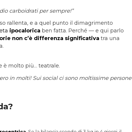
ddio carboidrati per sempre!”
o rallenta, e a quel punto il dimagrimento
eta
ipocalorica
ben fatta. Perché — e qui parlo
lorie non c’è differenza significativa
tra una
a.
le è molto più… teatrale.
in molti! Sui social ci sono moltissime persone
oda?
rocentrica.
Se la bilancia scende di 3 kg in 4 giorni, il