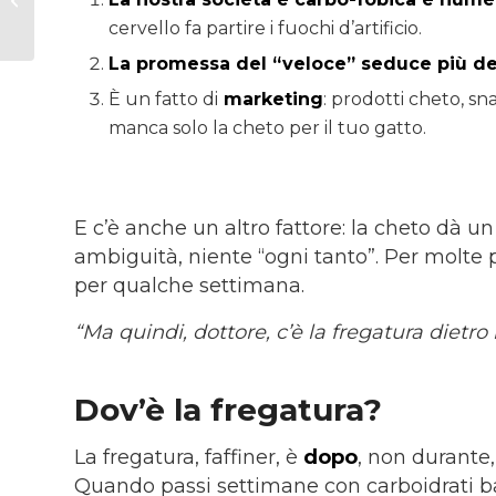
l’appetito (e come
cervello fa partire i fuochi d’artificio.
gestirlo).
La promessa del
“veloce” seduce più d
È un fatto di
marketing
: prodotti cheto, sn
manca solo la cheto per il tuo gatto.
E c’è anche un altro fattore: la cheto dà u
ambiguità, niente “ogni tanto”. Per molte 
per qualche settimana.
“Ma quindi, dottore, c’è la fregatura dietro 
Dov’è la fregatura?
La fregatura, faffiner, è
dopo
, non durante,
Quando passi settimane con carboidrati bas