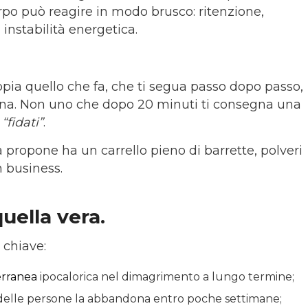
orpo può reagire in modo brusco: ritenzione,
instabilità energetica.
.
pia quello che fa, che ti segua passo dopo passo,
iona. Non uno che dopo 20 minuti ti consegna una
e
“fidati”
.
la propone ha un carrello pieno di barrette, polveri
n business.
uella vera.
 chiave:
erranea
ipocalorica nel dimagrimento a lungo termine;
 delle persone la abbandona entro poche settimane;