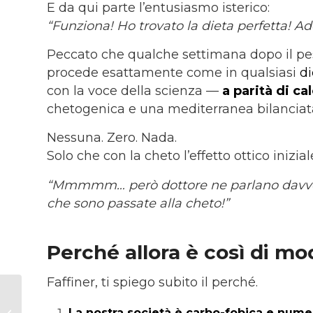
E da qui parte l’entusiasmo isterico:
“Funziona! Ho trovato la dieta perfetta! A
Peccato che qualche settimana dopo il pes
procede esattamente come in qualsiasi
di
con la voce della scienza —
a parità di ca
chetogenica e una mediterranea bilanciat
Nessuna. Zero. Nada.
Solo che con la cheto l’effetto ottico inizia
“Mmmmm… però dottore ne parlano davvero 
che sono passate alla cheto!”
Perché allora è così di m
Faffiner, ti spiego subito il perché.
Perché smettere di
fumare fa aumentare
La nostra società è carbo-fobica e nume