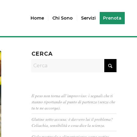
Home
Chi Sono
Servizi
Prenota
CERCA
Il peso non torna all’improvviso: i segnali che ti
stanno riportando al punto di partenza (senza che
tu te ne accorga).
Glutine sotto accusa: è davvero lui il problema?
Celiachia, sensibilità e cosa dice la scienza.
Ciclo mestruale e alimentazione: come gestire