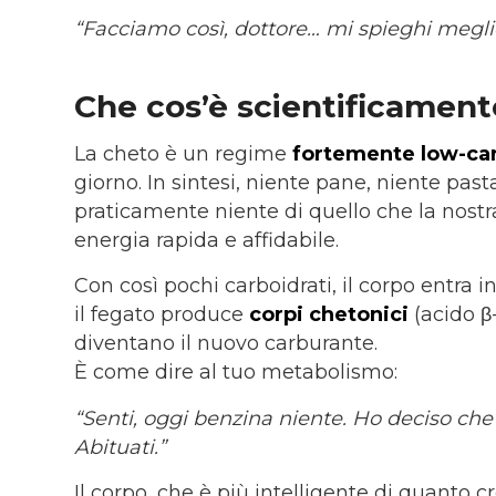
“Facciamo così, dottore… mi spieghi megl
Che cos’è scientificamen
La cheto è un regime
fortemente low-ca
giorno. In sintesi, niente pane, niente past
praticamente niente di quello che la nos
energia rapida e affidabile.
Con così pochi carboidrati, il corpo entra i
il fegato produce
corpi chetonici
(acido β
diventano il nuovo carburante.
È come dire al tuo metabolismo:
“Senti, oggi benzina niente. Ho deciso che
Abituati.”
Il corpo, che è più intelligente di quanto c