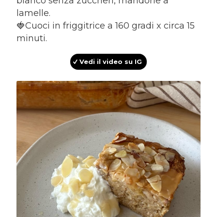
bianco senza zuccheri, mandorle a
lamelle.
🍓Cuoci in friggitrice a 160 gradi x circa 15
minuti.
Vedi il video su IG