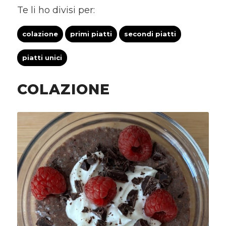
Te li ho divisi per:
colazione
primi piatti
secondi piatti
piatti unici
COLAZIONE