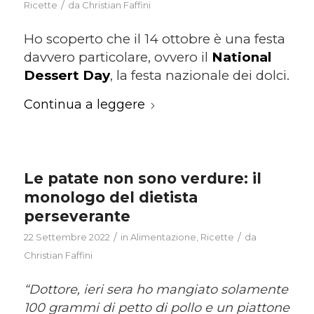
/
Ricette
da
Christian Faffini
Ho scoperto che il 14 ottobre è una festa
davvero particolare, ovvero il
National
Dessert Day
, la festa nazionale dei dolci.
Continua a leggere
Le patate non sono verdure: il
monologo del dietista
perseverante
/
/
22 Settembre 2022
in
Alimentazione
,
Ricette
da
Christian Faffini
“Dottore, ieri sera ho mangiato solamente
100 grammi di petto di pollo e un piattone