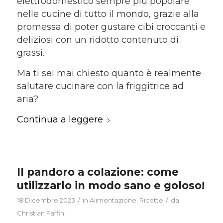
elettrodomestico sempre più popolare
nelle cucine di tutto il mondo, grazie alla
promessa di poter gustare cibi croccanti e
deliziosi con un ridotto contenuto di
grassi.
Ma ti sei mai chiesto quanto è realmente
salutare cucinare con la friggitrice ad
aria?
Continua a leggere
Il pandoro a colazione: come
utilizzarlo in modo sano e goloso!
/
/
18 Dicembre 2023
in
Alimentazione
,
Ricette
da
Christian Faffini