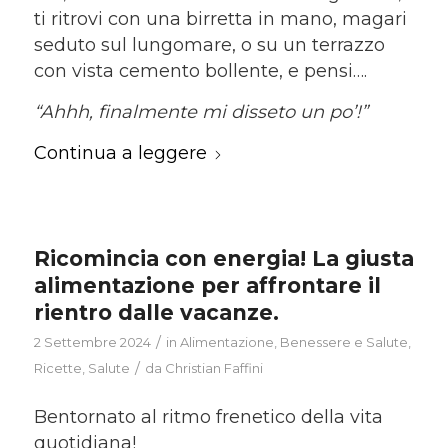
ti ritrovi con una birretta in mano, magari
seduto sul lungomare, o su un terrazzo
con vista cemento bollente, e pensi….
“
Ahhh, finalmente mi disseto un po
’
!”
Continua a leggere
Ricomincia con energia! La giusta
alimentazione per affrontare il
rientro dalle vacanze.
/
2 Settembre 2024
in
Alimentazione
,
Benessere e Salute
,
/
Ricette
,
Salute
da
Christian Faffini
Bentornato al ritmo frenetico della vita
quotidiana!