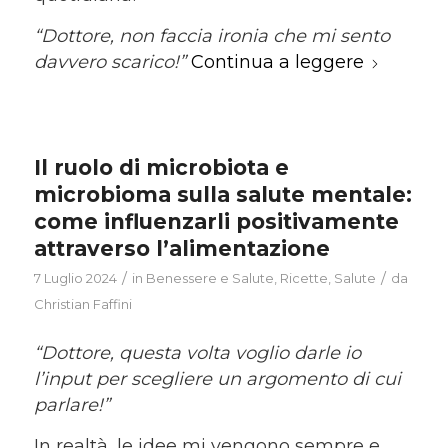
“Dottore, non faccia ironia che mi sento
davvero scarico!”
Continua a leggere
Il ruolo di microbiota e
microbioma sulla salute mentale:
come influenzarli positivamente
attraverso l’alimentazione
/
/
7 Luglio 2024
in
Benessere e Salute
,
Ricette
,
Salute
da
Christian Faffini
“Dottore, questa volta voglio darle io
l’input per scegliere un argomento di cui
parlare!”
In realtà, le idee mi vengono sempre e