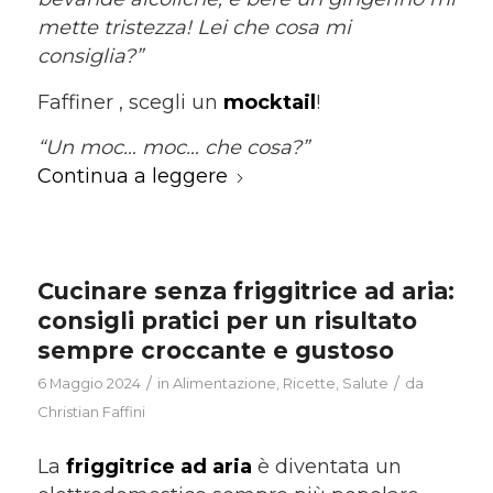
mette tristezza! Lei che cosa mi
consiglia?”
Faffiner , scegli un
mocktail
!
“Un moc… moc… che cosa?”
Continua a leggere
Cucinare senza friggitrice ad aria:
consigli pratici per un risultato
sempre croccante e gustoso
/
/
6 Maggio 2024
in
Alimentazione
,
Ricette
,
Salute
da
Christian Faffini
La
friggitrice ad aria
è diventata un