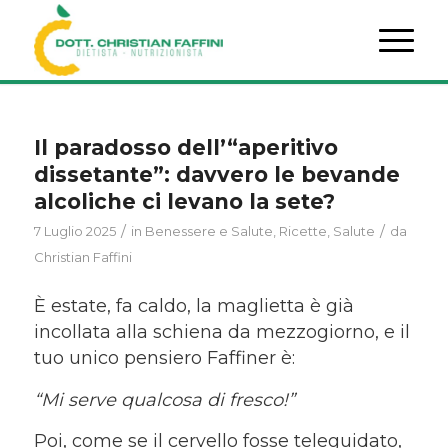
Il paradosso dell’“aperitivo
dissetante”: davvero le bevande
alcoliche ci levano la sete?
/
/
7 Luglio 2025
in
Benessere e Salute
,
Ricette
,
Salute
da
Christian Faffini
È estate, fa caldo, la maglietta è già
incollata alla schiena da mezzogiorno, e il
tuo unico pensiero Faffiner è:
“
Mi serve qualcosa di fresco!”
Poi, come se il cervello fosse teleguidato,