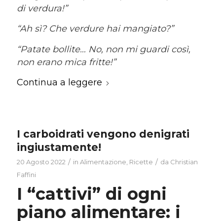
di verdura!”
“Ah sì? Che verdure hai mangiato?”
“Patate bollite… No, non mi guardi così,
non erano mica fritte!”
Continua a leggere
I carboidrati vengono denigrati
ingiustamente!
/
/
20 Agosto 2022
in
Alimentazione
,
Ricette
da
Christian
Faffini
I “cattivi” di ogni
piano alimentare: i