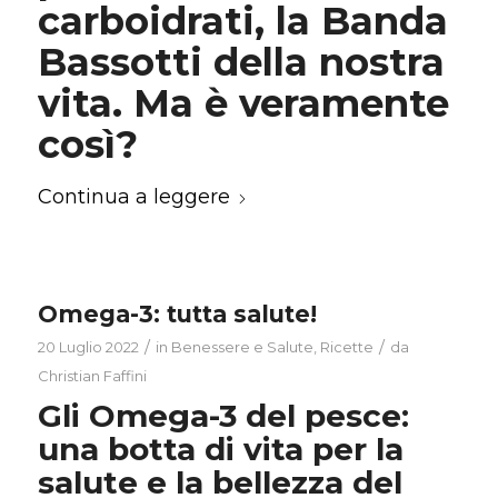
carboidrati, la Banda
Bassotti della nostra
vita. Ma è veramente
così?
Continua a leggere
Omega-3: tutta salute!
/
/
20 Luglio 2022
in
Benessere e Salute
,
Ricette
da
Christian Faffini
Gli Omega-3 del pesce:
una botta di vita per la
salute e la bellezza del