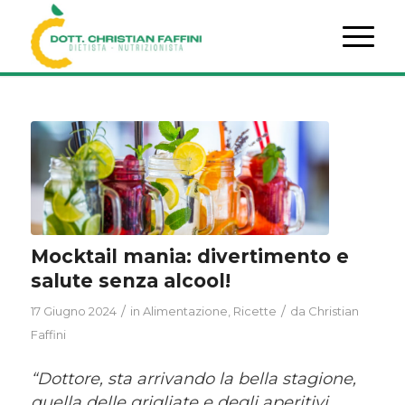
Mocktail mania: divertimento e
salute senza alcool!
/
/
17 Giugno 2024
in
Alimentazione
,
Ricette
da
Christian
Faffini
“Dottore, sta arrivando la bella stagione,
quella delle grigliate e degli aperitivi