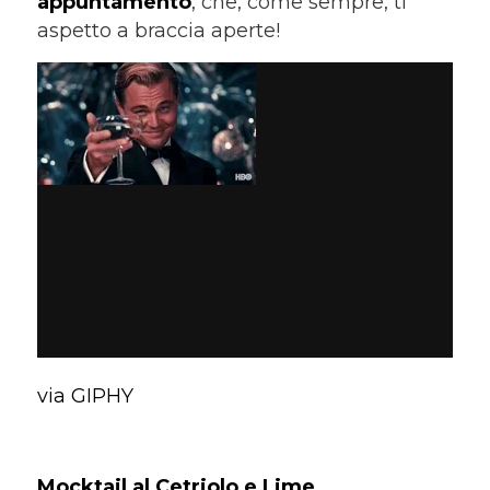
appuntamento
, che, come sempre, ti
aspetto a braccia aperte!
via GIPHY
Mocktail al Cetriolo e Lime