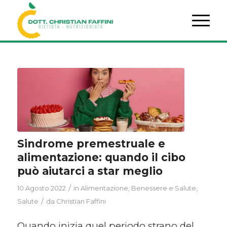
Sindrome premestruale e
alimentazione: quando il cibo
può aiutarci a star meglio
/
10 Agosto 2022
in
Alimentazione
,
Benessere e Salute
,
/
Salute
da
Christian Faffini
Quando inizia quel periodo strano del