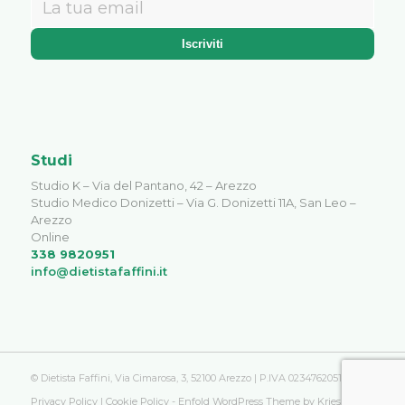
Studi
Studio K – Via del Pantano, 42 – Arezzo
Studio Medico Donizetti – Via G. Donizetti 11A, San Leo –
Arezzo
Online
338 9820951
info@dietistafaffini.it
© Dietista Faffini, Via Cimarosa, 3, 52100 Arezzo | P.IVA 02347620516 |
Privacy Policy
|
Cookie Policy
-
Enfold WordPress Theme by Kriesi