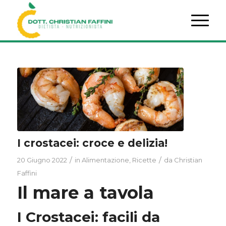
I crostacei: croce e delizia!
/
/
20 Giugno 2022
in
Alimentazione
,
Ricette
da
Christian
Faffini
Il mare a tavola
I Crostacei: facili da