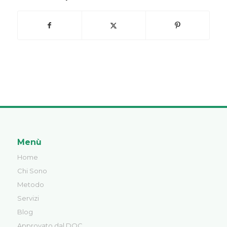
Menù
Home
Chi Sono
Metodo
Servizi
Blog
Approvato dal DOC