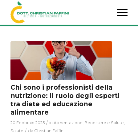
Chi sono i professionisti della
nutrizione: il ruolo degli esperti
tra diete ed educazione
alimentare
/
20 Febbraio 2025
in
Alimentazione
,
Benessere e Salute
,
/
Salute
da
Christian Faffini