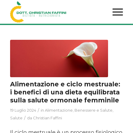
Alimentazione e ciclo mestruale:
i benefici di una dieta equilibrata
sulla salute ormonale femminile
/
19 Luglio 2024
in
Alimentazione
,
Benessere e Salute
,
/
Salute
da
Christian Faffini
Il ciclo mestruale è un processo fisiologico