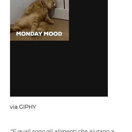
via GIPHY
“E quali sono gli alimenti che aiutano a