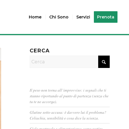
Home
Chi Sono
Servizi
Prenota
CERCA
Il peso non torna all’improvviso: i segnali che ti
stanno riportando al punto di partenza (senza che
tu te ne accorga).
Glutine sotto accusa: è davvero lui il problema?
Celiachia, sensibilità e cosa dice la scienza.
Ciclo mestruale e alimentazione: come gestire