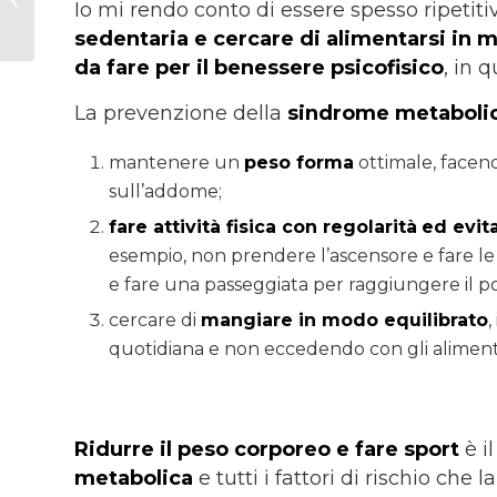
Io mi rendo conto di essere spesso ripetiti
così?
sedentaria e cercare di alimentarsi in m
da fare per il benessere psicofisico
, in 
La prevenzione della
sindrome metaboli
mantenere un
peso forma
ottimale, facen
sull’addome;
fare attività fisica con regolarità
ed evit
esempio, non prendere l’ascensore e fare le
e fare una passeggiata per raggiungere il po
cercare di
mangiare in modo equilibrato
,
quotidiana e non eccedendo con gli alimenti
Ridurre il peso corporeo e fare sport
è i
metabolica
e tutti i fattori di rischio che 