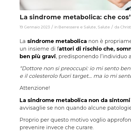
La sindrome metabolica: che cos’
/
/
19 Gennaio 2023
in
Benessere e Salute
,
Salute
da
Christ
La
sindrome metabolica
non è propriame
un insieme di f
attori di rischio che, som
ben più gravi
, predisponendo l’individuo a
“Dottore non si preoccupi: io mi sento beni
e il colesterolo fuori target… ma io mi sent
Attenzione!
La sindrome metabolica non da sintomi
avvisaglie se non quando alcune patologie
Proprio per questo motivo voglio approfondi
prevenire invece che curare.