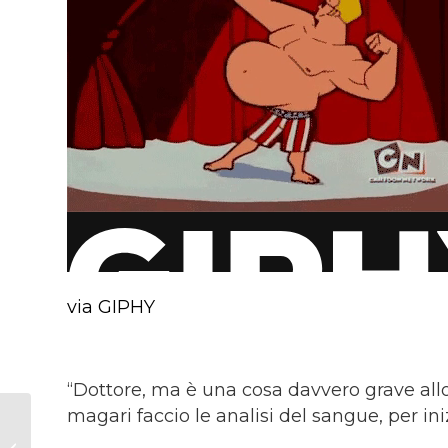
via GIPHY
“Dottore, ma è una cosa davvero grave all
magari faccio le analisi del sangue, per ini
Se dici SALE dici
MALE: ma è proprio