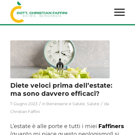
Diete veloci prima dell’estate:
ma sono davvero efficaci?
/
/
7 Giugno 2023
in
Benessere e Salute
,
Salute
da
Christian Faffini
L’estate è alle porte e tutti i miei
Faffiners
(quanto mi piace questo neologismo!) si