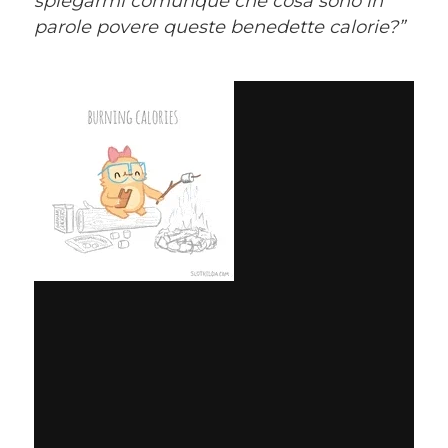
spiegarmi comunque che cosa sono in
parole povere queste benedette calorie?”