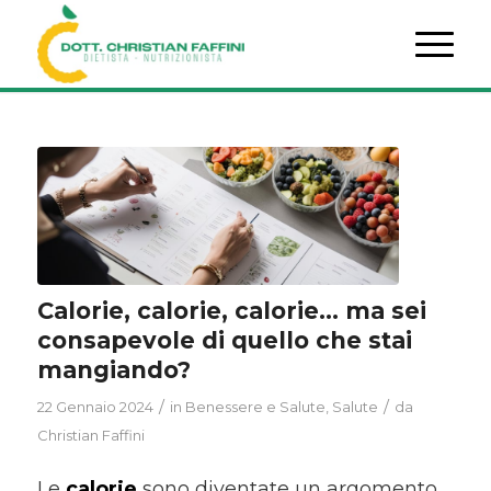
Calorie, calorie, calorie… ma sei
consapevole di quello che stai
mangiando?
/
/
22 Gennaio 2024
in
Benessere e Salute
,
Salute
da
Christian Faffini
Le
calorie
sono diventate un argomento