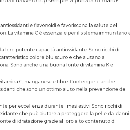
naturali davvero top sempre a portata di mano!
antiossidanti e flavonoidi e favoriscono la salute del
ri. La vitamina C è essenziale per il sistema immunitario 
la loro potente capacità antiossidante. Sono ricchi di
caratteristico colore blu scuro e che aiutano a
moria. Sono anche una buona fonte di vitamina K e
i di vitamina C, manganese e fibre. Contengono anche
ossidanti che sono un ottimo aiuto nella prevenzione del
ante per eccellenza durante i mesi estivi. Sono ricchi di
sidante che può aiutare a proteggere la pelle dai danni
fonte di idratazione grazie al loro alto contenuto di