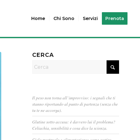
Home
Chi Sono
Servizi
Prenota
CERCA
Il peso non torna all’improvviso: i segnali che ti
stanno riportando al punto di partenza (senza che
tu te ne accorga).
Glutine sotto accusa: è davvero lui il problema?
Celiachia, sensibilità e cosa dice la scienza.
Ciclo mestruale e alimentazione: come gestire