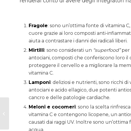
renderai conto di avere degli integratori 
Fragole
: sono un’ottima fonte di vitamina C, 
cuore grazie ai loro composti anti-infiammato
aiuta a contrastare i danni dei radicali liberi.
Mirtilli
: sono considerati un
“superfood”
per 
antociani, composti che conferiscono loro il 
proteggere il cervello e a migliorare la me
vitamina C.
Lamponi
: deliziosi e nutrienti, sono ricch
antociani e acido ellagico, due potenti anti
cancro e delle patologie cardiache.
Guida
Meloni e cocomeri
: sono la scelta rinfresc
all’alimentazione
vitamina C e contengono licopene, un antios
estiva: 10 consigli per
causati dai raggi UV. Inoltre sono un’ottima 
mantenere uno stile
acqua.
di...