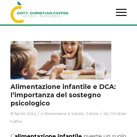
Alimentazione infantile e DCA:
l’importanza del sostegno
psicologico
/
/
8 Aprile 2024
in
Benessere e Salute
,
Salute
da
Christian
Faffini
L’
alimentazione infantile
riveste un ruolo