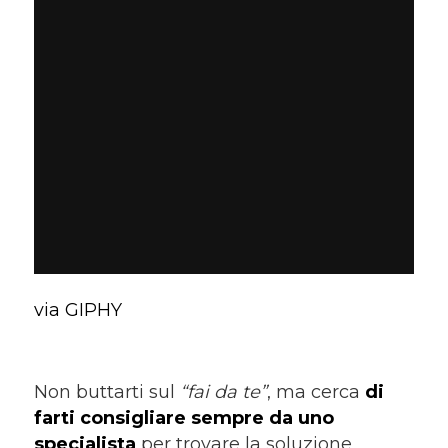
via GIPHY
Non buttarti sul
“fai da te”
, ma cerca
di
farti consigliare sempre da uno
specialista
per trovare la soluzione