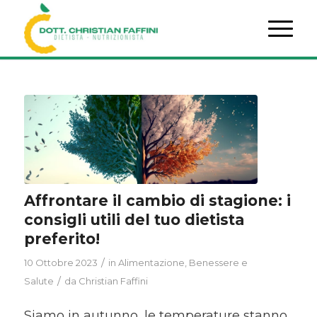
Affrontare il cambio di stagione: i
consigli utili del tuo dietista
preferito!
/
10 Ottobre 2023
in
Alimentazione
,
Benessere e
/
Salute
da
Christian Faffini
Siamo in autunno, le temperature stanno