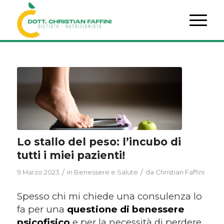
Lo stallo del peso: l’incubo di
tutti i miei pazienti!
/
/
9 Marzo 2023
in
Benessere e Salute
da
Christian Faffini
Spesso chi mi chiede una consulenza lo
fa per una
questione di benessere
psicofisico
e per la necessità di perdere