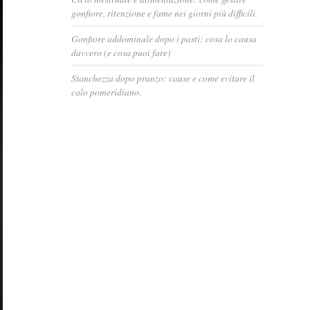
gonfiore, ritenzione e fame nei giorni più difficili.
Gonfiore addominale dopo i pasti: cosa lo causa
davvero (e cosa puoi fare)
Stanchezza dopo pranzo: cause e come evitare il
calo pomeridiano.