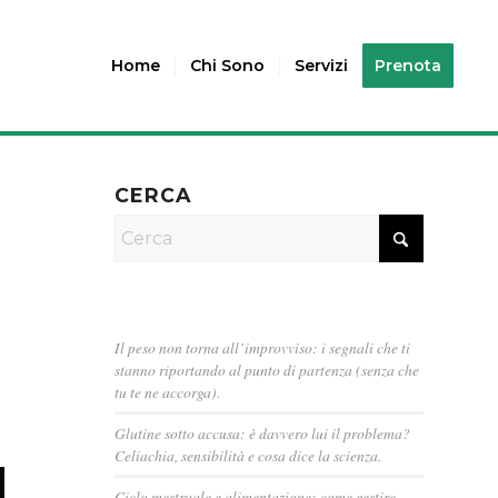
Home
Chi Sono
Servizi
Prenota
CERCA
Il peso non torna all’improvviso: i segnali che ti
stanno riportando al punto di partenza (senza che
tu te ne accorga).
Glutine sotto accusa: è davvero lui il problema?
Celiachia, sensibilità e cosa dice la scienza.
Ciclo mestruale e alimentazione: come gestire